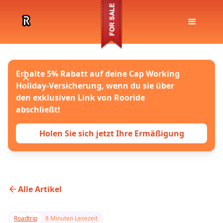
Erhalte 5% Rabatt auf deine Cap Working
Holiday-Versicherung, wenn du sie über
den exklusiven Link von Rooride
abschließt!
Holen Sie sich jetzt Ihre Ermäßigung
Alle Artikel
Roadtrip
8 Minuten Lesezeit