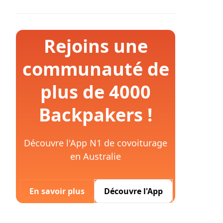
Rejoins une
communauté de
plus de 4000
Backpakers !
Découvre l'App N1 de covoiturage
en Australie
En savoir plus
Découvre l'App