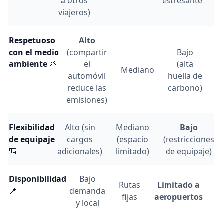
a otros
estresante
viajeros)
Respetuoso
Alto
con el medio
(compartir
Bajo
ambiente
🌱
el
(alta
Mediano
automóvil
huella de
reduce las
carbono)
emisiones)
Flexibilidad
Alto (sin
Mediano
Bajo
de equipaje
cargos
(espacio
(restricciones
🎒
adicionales)
limitado)
de equipaje)
Disponibilidad
Bajo
Rutas
Limitado a
📍
demanda
fijas
aeropuertos
y local