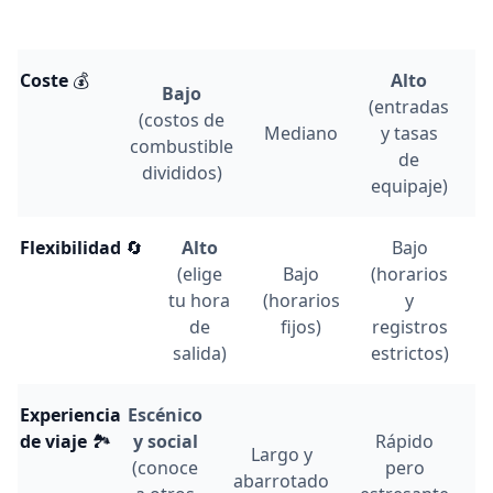
Coste
💰
Alto
Bajo
(entradas
(costos de
Mediano
y tasas
combustible
de
divididos)
equipaje)
Flexibilidad
🔄
Alto
Bajo
(elige
Bajo
(horarios
tu hora
(horarios
y
de
fijos)
registros
salida)
estrictos)
Experiencia
Escénico
de viaje
🏞
y social
Rápido
Largo y
(conoce
pero
abarrotado