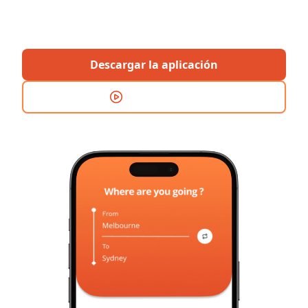
para mochileros en Australia. ¡Descárgala ahora y
comienza tu aventura hoy mismo!
Descargar la aplicación
Demostración