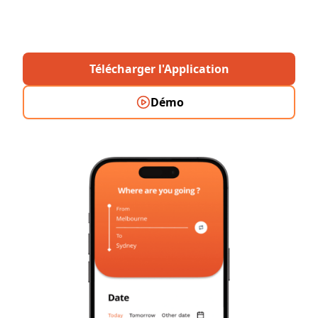
français 🇫🇷 pour les backpackers du monde
entier ! 🚗✨
Télécharger l'Application
Démo