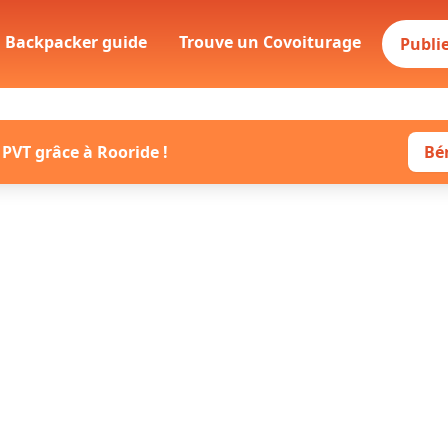
Backpacker guide
Trouve un Covoiturage
Publie
 PVT grâce à Rooride !
Bé