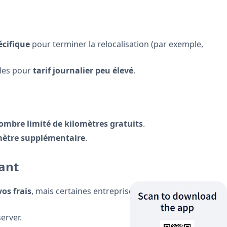
écifique
pour terminer la relocalisation (par exemple,
bles pour
tarif journalier peu élevé
.
ombre limité de kilomètres gratuits
.
mètre supplémentaire
.
rant
os frais
, mais certaines entreprises proposent un
server.