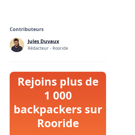
Contributeurs
Jules Duvaux
Rédacteur - Rooride
Rejoins plus de
1 000
backpackers sur
Rooride