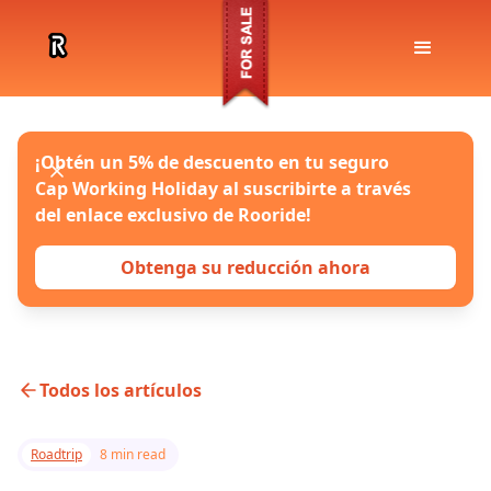
¡Obtén un 5% de descuento en tu seguro
Cap Working Holiday al suscribirte a través
del enlace exclusivo de Rooride!
Obtenga su reducción ahora
Todos los artículos
Roadtrip
8 min read