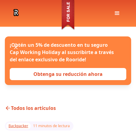
¡Obtén un 5% de descuento en tu seguro
Cap Working Holiday al suscribirte a través
del enlace exclusivo de Rooride!
Obtenga su reducción ahora
Todos los artículos
Backpacker
11 minutos de lectura